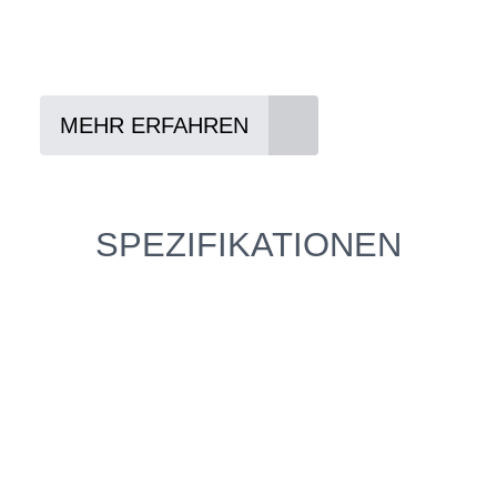
Vertrag abschließen
Abholen und Spaß haben
MEHR ERFAHREN
SPEZIFIKATIONEN
Einfach mal Probe
fahren?