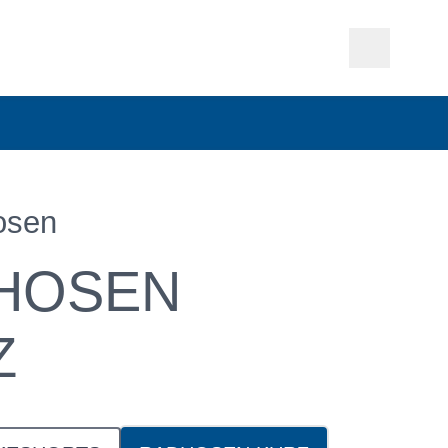
osen
HOSEN
Z