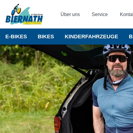
Über uns
Service
Konta
E-BIKES
BIKES
KINDERFAHRZEUGE
B