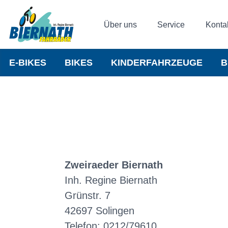
Über uns
Service
Konta
E-BIKES
BIKES
KINDERFAHRZEUGE
B
Zweiraeder Biernath
Inh. Regine Biernath
Grünstr. 7
42697 Solingen
Telefon: 0212/79610