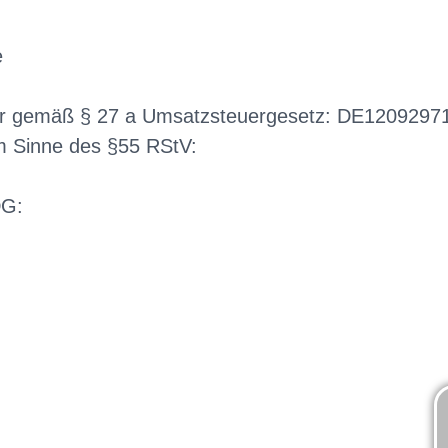
e
er gemäß § 27 a Umsatzsteuergesetz: DE1209297
im Sinne des §55 RStV:
DG: