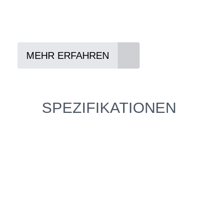
Vertrag abschließen
Abholen und Spaß haben
MEHR ERFAHREN
SPEZIFIKATIONEN
Einfach mal Probe
fahren?