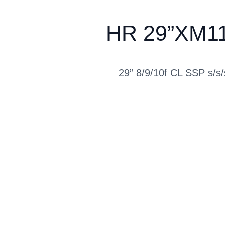
HR 29”XM1
29” 8/9/10f CL SSP s/s/