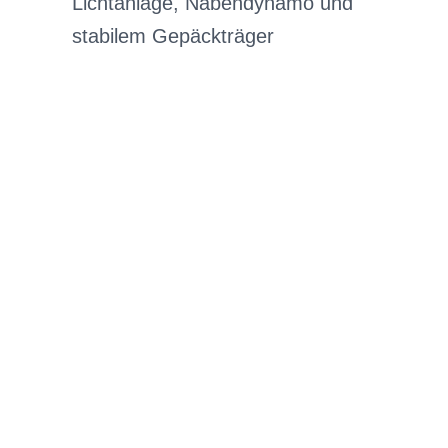
Lichtanlage, Nabendynamo und
stabilem Gepäckträger
BIKE-LEASING
EINFACH UND PREISGÜNSTIG ZUM
NEUEN DIENSTRAD
Wir beraten Sie gerne welches Bike zu
Ihren und Ihren Anforderungen passt -
und können Ihnen attraktive Leasing-
Konditionen vermitteln.
In drei Schritten zum neuen Bike: