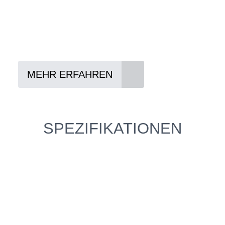
Lieblings-Bike aussuchen
Vertrag abschließen
Abholen und Spaß haben
MEHR ERFAHREN
SPEZIFIKATIONEN
Einfach mal Probe