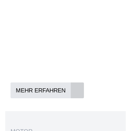
Wir beraten Sie gerne welches Bike zu
Ihren und Ihren Anforderungen passt -
und können Ihnen attraktive Leasing-
Konditionen vermitteln.
In drei Schritten zum neuen Bike:
Lieblings-Bike aussuchen
Vertrag abschließen
Abholen und Spaß haben
MEHR ERFAHREN